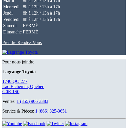
Mardi
8h à 12h / 13h à 17h
Mercredi
8h à 12h / 13h à 17h
Jeudi
8h à 12h / 13h à 17h
Vendredi
8h à 12h / 13h à 17h
Samedi
FERMÉ
Dimanche
FERMÉ
Prendre Rendez-Vous
Pour nous joindre
Lagrange Toyota
1740 QC-277
Lac-Etchemin
,
Québec
G0R 1S0
Ventes:
1 (855) 906-3383
Service & Pièces:
1 (866) 325-3651