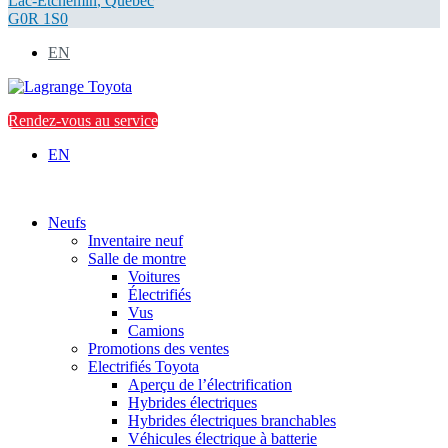
Lac-Etchemin
,
Québec
G0R 1S0
EN
Rendez-vous au service
EN
Neufs
Inventaire neuf
Salle de montre
Voitures
Électrifiés
Vus
Camions
Promotions des ventes
Electrifiés Toyota
Aperçu de l’électrification
Hybrides électriques
Hybrides électriques branchables
Véhicules électrique à batterie