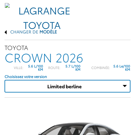
CHANGER DE
MODÈLE
TOYOTA
CROWN 2026
5.6 L/100
5.7 L/100
5.6 Le/100
VILLE:
ROUTE:
COMBINÉE:
KM
KM
KM
Choisissez votre version
Limited berline