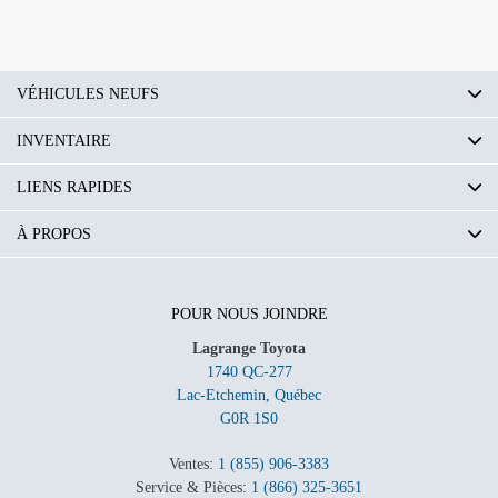
Dégagement pour la tête avant po
: 41
Dégagement pour la tête
VÉHICULES NEUFS
deuxième rangée mm : 978
INVENTAIRE
Dégagement pour la tête
deuxième rangée po : 38.5
LIENS RAPIDES
Espace pour les jambes avant mm
À PROPOS
: 1047
Espace pour les jambes avant po :
41.2
POUR NOUS JOINDRE
Lagrange Toyota
Espace pour les jambes Deuxième
1740 QC-277
rangée mm : 1057
Lac-Etchemin
,
Québec
Espace pour les jambes Deuxième
G0R 1S0
rangée po : 41.6
Ventes:
1 (855) 906-3383
Dégagement aux épaules avant
Service & Pièces:
1 (866) 325-3651