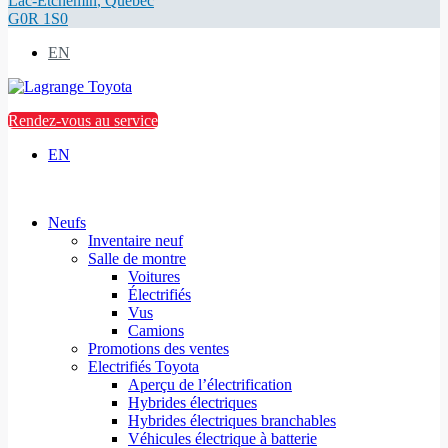
Lac-Etchemin
,
Québec
G0R 1S0
EN
Rendez-vous au service
EN
Neufs
Inventaire neuf
Salle de montre
Voitures
Électrifiés
Vus
Camions
Promotions des ventes
Electrifiés Toyota
Aperçu de l’électrification
Hybrides électriques
Hybrides électriques branchables
Véhicules électrique à batterie