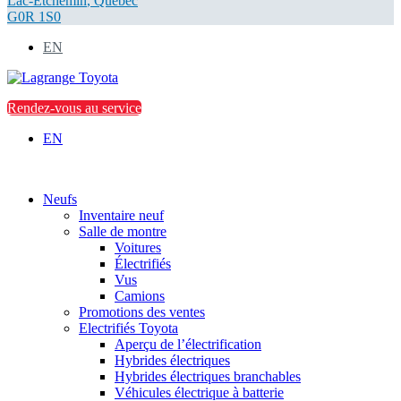
Lac-Etchemin
,
Québec
G0R 1S0
EN
Rendez-vous au service
EN
Neufs
Inventaire neuf
Salle de montre
Voitures
Électrifiés
Vus
Camions
Promotions des ventes
Electrifiés Toyota
Aperçu de l’électrification
Hybrides électriques
Hybrides électriques branchables
Véhicules électrique à batterie