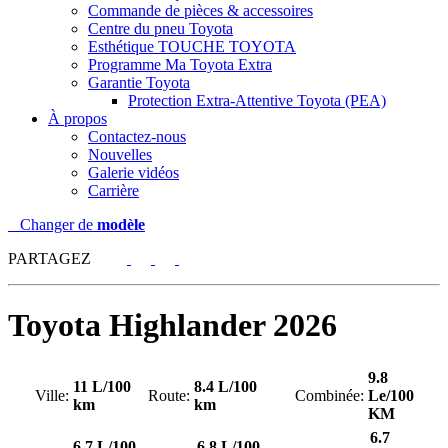
Commande de pièces & accessoires
Centre du pneu Toyota
Esthétique TOUCHE TOYOTA
Programme Ma Toyota Extra
Garantie Toyota
Protection Extra-Attentive Toyota (PEA)
À propos
Contactez-nous
Nouvelles
Galerie vidéos
Carrière
Changer de
modèle
PARTAGEZ
Toyota
Highlander 2026
9.8
11 L/100
8.4 L/100
Ville:
Route:
Combinée:
Le/100
km
km
KM
6.7
6.7 L/100
6.8 L/100