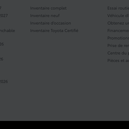
7
Inventaire complet
Essai routi
2027
Inventaire neuf
Véhicule d
Inventaire d’occasion
Obtenez un
anchable
Inventaire Toyota Certifié
Financeme
Promotions
26
Prise de r
Centre du 
26
Pièces et a
2026