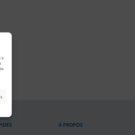
t à
t
 de
es
PIDES
À PROPOS