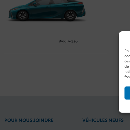
PARTAGEZ
Pou
coo
ces
de 
ret
fon
POUR NOUS JOINDRE
VÉHICULES NEUFS