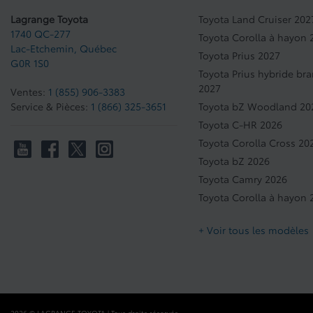
Lagrange Toyota
Toyota Land Cruiser 202
1740 QC-277
Toyota Corolla à hayon 
Lac-Etchemin
,
Québec
Toyota Prius 2027
G0R 1S0
Toyota Prius hybride br
2027
Ventes:
1 (855) 906-3383
Service & Pièces:
1 (866) 325-3651
Toyota bZ Woodland 20
Toyota C-HR 2026
Toyota Corolla Cross 20
Toyota bZ 2026
Toyota Camry 2026
Toyota Corolla à hayon 
+ Voir tous les modèles
2026 © LAGRANGE TOYOTA
| Tous droits réservés.