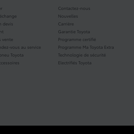
er
Contactez-nous
’échange
Nouvelles
 devis
Carrière
nt
Garantie Toyota
 vente
Programme certifié
endez-vous au service
Programme Ma Toyota Extra
pneu Toyota
Technologie de sécurité
ccessoires
Electrifiés Toyota