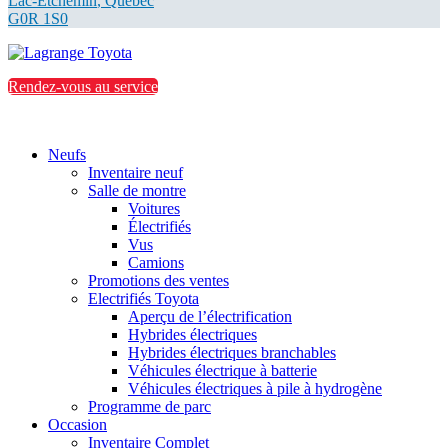
Lac-Etchemin
,
Québec
G0R 1S0
Rendez-vous au service
Neufs
Inventaire neuf
Salle de montre
Voitures
Électrifiés
Vus
Camions
Promotions des ventes
Electrifiés Toyota
Aperçu de l’électrification
Hybrides électriques
Hybrides électriques branchables
Véhicules électrique à batterie
Véhicules électriques à pile à hydrogène
Programme de parc
Occasion
Inventaire Complet