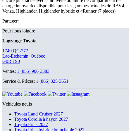
encore plus facile avec la nouvelle doublure de compartiment de
charge innovatrice disponible pour les gammes actuelles de RAV4,
Venza, Highlander, Highlander hybride et 4Runner (7 places)
Partager:
Pour nous joindre
Lagrange Toyota
1740 QC-277
Lac-Etchemin
,
Québec
G0R 1S0
Ventes:
1 (855) 906-3383
Service & Pièces:
1 (866) 325-3651
Véhicules neufs
Toyota Land Cruiser 2027
Toyota Corolla à hayon 2027
Toyota Prius 2027
Toyota Prius hybride branchable 2027